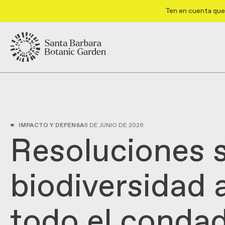
Ten en cuenta que 
•
IMPACTO Y DEFENSA
8 DE JUNIO DE 2026
Resoluciones 
biodiversidad
todo el conda