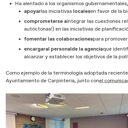
Ha alentado a los organismos gubernamentales, 
apoyar
las iniciativas
locales
en favor de la b
comprometerse a
integrar las cuestiones re
autóctonas!) en las iniciativas de planificació
fomentar las colaboraciones
para promover 
encargar
al personal
de la agencia
que identi
alcanzar y establecer los objetivos de la pol
Como ejemplo de la terminología adoptada recient
Ayuntamiento de Carpinteria, junto con
el comunica