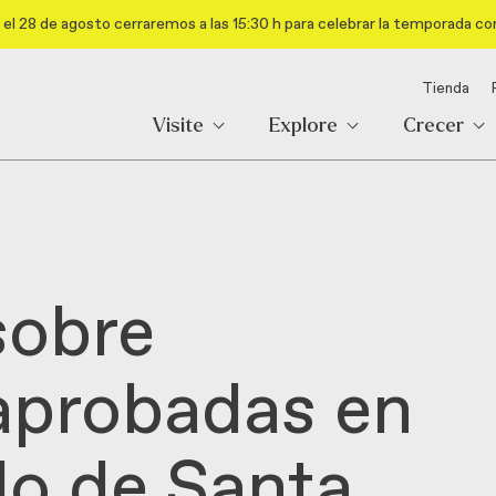
el 28 de agosto cerraremos a las 15:30 h para celebrar la temporada co
Tienda
Visite
Explore
Crecer
sobre
 aprobadas en
do de Santa