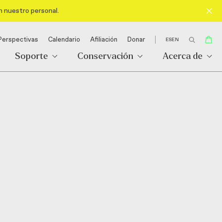
n nuestro personal.
Perspectivas
Calendario
Afiliación
Donar
ES
EN
Soporte
Conservación
Acerca de