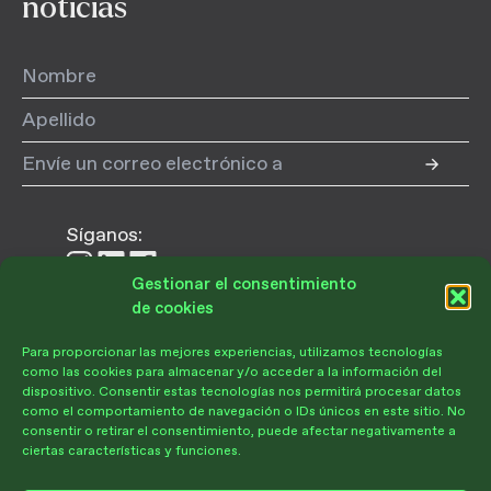
noticias
Síganos:
Síganos
Síganos
Síganos
Gestionar el consentimiento
en
en
en
de cookies
Instagram
LinkedIn
Facebook
Para proporcionar las mejores experiencias, utilizamos tecnologías
Donar
como las cookies para almacenar y/o acceder a la información del
dispositivo. Consentir estas tecnologías nos permitirá procesar datos
como el comportamiento de navegación o IDs únicos en este sitio. No
consentir o retirar el consentimiento, puede afectar negativamente a
ciertas características y funciones.
Hágase socio
Regala hoy