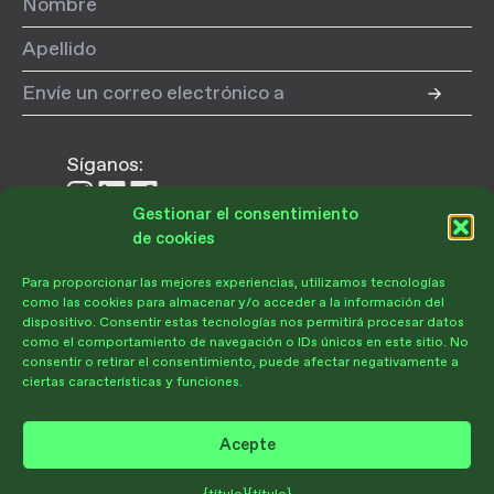
Síganos:
Síganos
Síganos
Síganos
Gestionar el consentimiento
en
en
en
de cookies
Instagram
LinkedIn
Facebook
Para proporcionar las mejores experiencias, utilizamos tecnologías
Donar
como las cookies para almacenar y/o acceder a la información del
dispositivo. Consentir estas tecnologías nos permitirá procesar datos
como el comportamiento de navegación o IDs únicos en este sitio. No
consentir o retirar el consentimiento, puede afectar negativamente a
ciertas características y funciones.
Hágase socio
Regala hoy
Acepte
Portal del Voluntario
POLÍTICA DE PRIVACIDAD
CONDICIONES DE USO
PREFERENCIAS DE EXCLUSIÓN
Únete a nuestra comunidad
© Copyright 2026 Jardín Botánico de Santa Bárbara. Todos los derechos reservados.