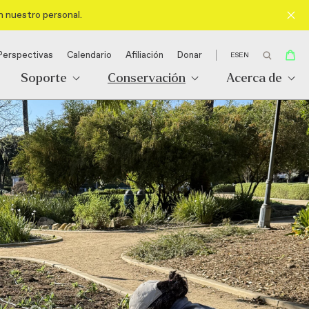
n nuestro personal.
Perspectivas
Calendario
Afiliación
Donar
ES
EN
Soporte
Conservación
Acerca de