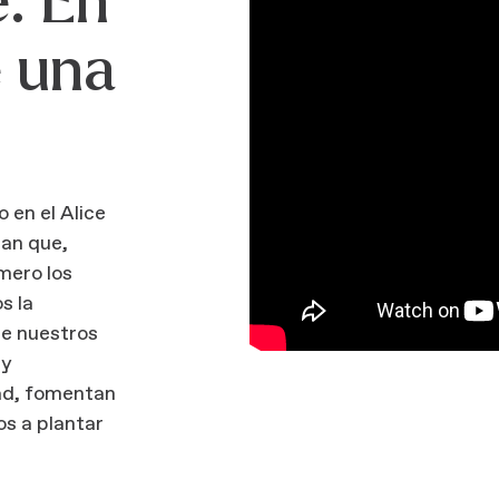
: En
e una
 en el Alice
an que,
mero los
s la
ue nuestros
 y
dad, fomentan
os a plantar