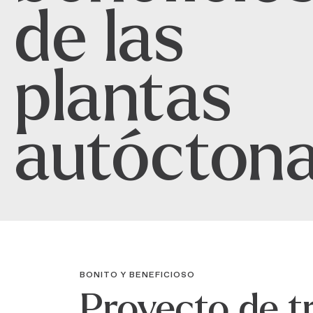
de las
plantas
autócton
BONITO Y BENEFICIOSO
Proyecto de 