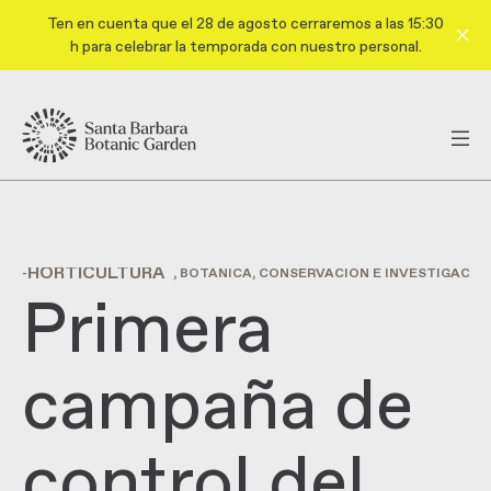
Ten en cuenta que el 28 de agosto cerraremos a las 15:30
h para celebrar la temporada con nuestro personal.
HORTICULTURA
-
, BOTÁNICA, CONSERVACIÓN E INVESTIGACI
Primera
campaña de
control del