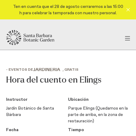
Ten en cuenta que el 28 de agosto cerraremos a las 15:00
h para celebrar la temporada con nuestro personal.
JARDINERÍA
- EVENTOS DE
, GRATIS
Hora del cuento en Elings
Instructor
Ubicación
Jardín Botánico de Santa
Parque Elings (Quedamos en la
Bárbara
parte de arriba, en la zona de
restauración)
Fecha
Tiempo