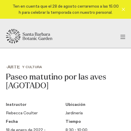
Ten en cuenta que el 28 de agosto cerraremos a las 15:00
h para celebrar la temporada con nuestro personal.
ARTE
-
Y CULTURA
Paseo matutino por las aves
[AGOTADO]
Instructor
Ubicación
Rebecca Coulter
Jardinería
Fecha
Tiempo
18 de enero de 2022 -
8:30 - 10:00