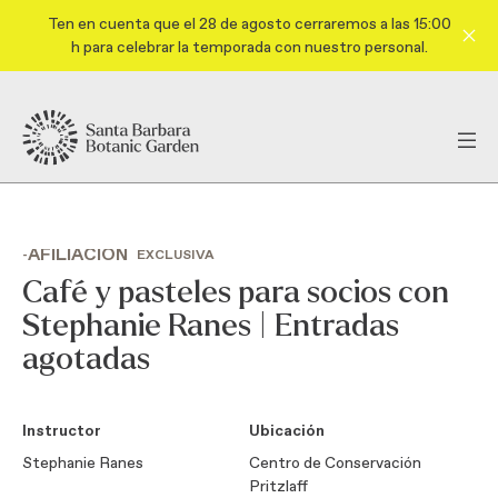
Ten en cuenta que el 28 de agosto cerraremos a las 15:00
h para celebrar la temporada con nuestro personal.
AFILIACIÓN
-
EXCLUSIVA
Café y pasteles para socios con
Stephanie Ranes | Entradas
agotadas
Instructor
Ubicación
Stephanie Ranes
Centro de Conservación
Pritzlaff