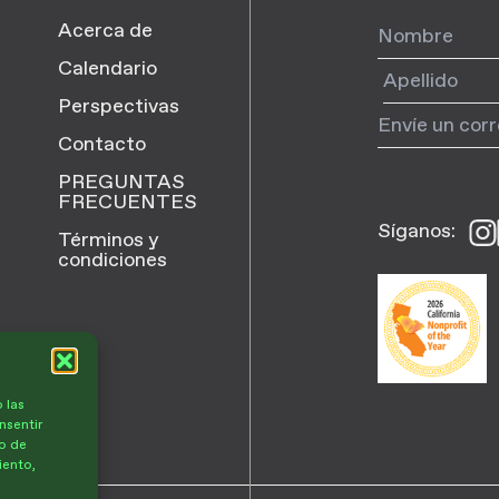
Acerca de
Calendario
Perspectivas
Contacto
PREGUNTAS
FRECUENTES
Síganos:
Síg
Términos y
en
condiciones
Ins
 las
nsentir
o de
iento,