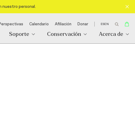
n nuestro personal.
Perspectivas
Calendario
Afiliación
Donar
ES
EN
Soporte
Conservación
Acerca de