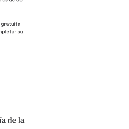
ores de 60
 gratuita
mpletar su
a de la