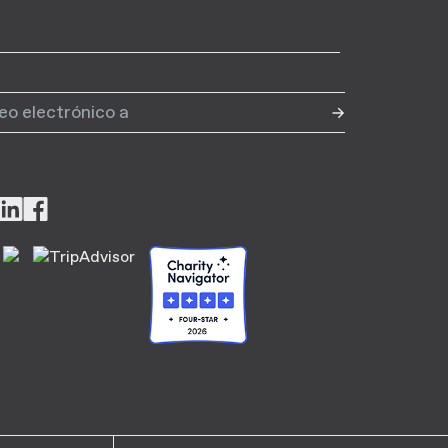
anos
Síganos
Síganos
en
en
tagram
LinkedIn
Facebook