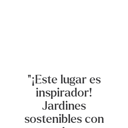
"No hay parque
infantil más
perfecto que la
naturaleza, y este
"¡Este lugar es
jardín grita a
inspirador!
pequeños y
Jardines
sostenibles con
mayores que